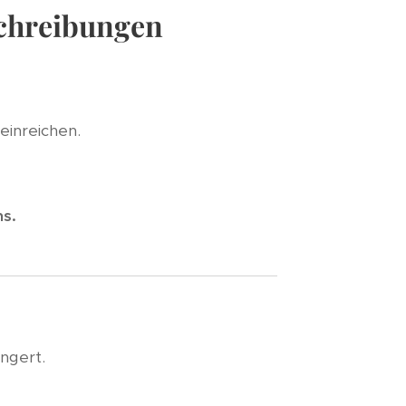
schreibungen
einreichen.
ns.
ängert.