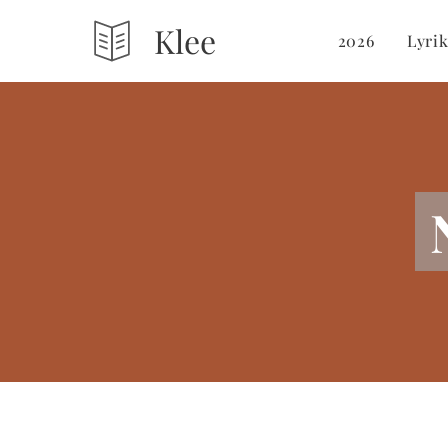
Klee
2026
Lyri