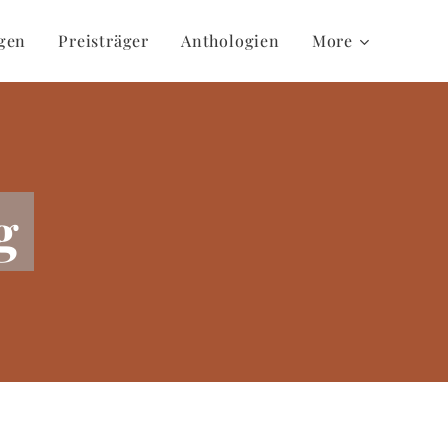
gen
Preisträger
Anthologien
More
g